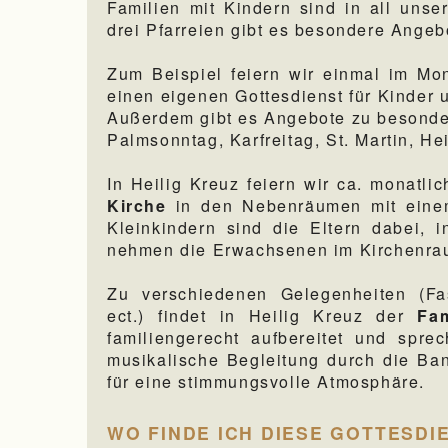
Familien mit Kindern sind in all unse
drei Pfarreien gibt es besondere Angebo
Zum Beispiel feiern wir einmal im M
einen eigenen Gottesdienst für Kinder 
Außerdem gibt es Angebote zu besonde
Palmsonntag, Karfreitag, St. Martin, He
In Heilig Kreuz feiern wir ca. monatl
Kirche
in den Nebenräumen mit einem
Kleinkindern sind die Eltern dabei, 
nehmen die Erwachsenen im Kirchenrau
Zu verschiedenen Gelegenheiten (Fas
ect.) findet in Heilig Kreuz der
Fam
familiengerecht aufbereitet und spr
musikalische Begleitung durch die Ban
für eine stimmungsvolle Atmosphäre.
WO FINDE ICH DIESE GOTTESDI