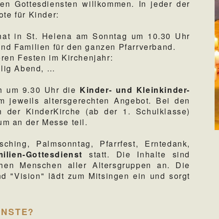
ren Gottesdiensten willkommen. In jeder der
te für Kinder:
onat in St. Helena am Sonntag um 10.30 Uhr
und Familien für den ganzen Pfarrverband.
ren Festen im Kirchenjahr:
ilig Abend, …
ich um 9.30 Uhr die
Kinder- und Kleinkinder-
 jeweils altersgerechten Angebot. Bei den
in der KinderKirche (ab der 1. Schulklasse)
m an der Messe teil.
ching, Palmsonntag, Pfarrfest, Erntedank,
ilien-Gottesdienst
statt. Die Inhalte sind
echen Menschen aller Altersgruppen an. Die
d "Vision" lädt zum Mitsingen ein und sorgt
ENSTE?